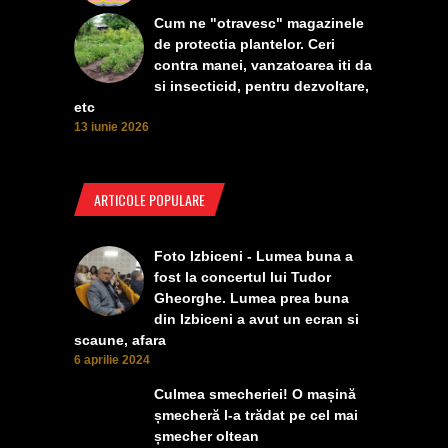
Cum ne "otravesc" magazinele
de protectia plantelor. Ceri
contra manei, vanzatoarea iti da
si insecticid, pentru dezvoltare,
etc
13 iunie 2026
ARTICOLE POPULARE
Foto Izbiceni - Lumea buna a
fost la concertul lui Tudor
Gheorghe. Lumea prea buna
din Izbiceni a avut un ecran si
scaune, afara
6 aprilie 2024
Culmea smecheriei! O mașină
șmecheră l-a trădat pe cel mai
șmecher oltean