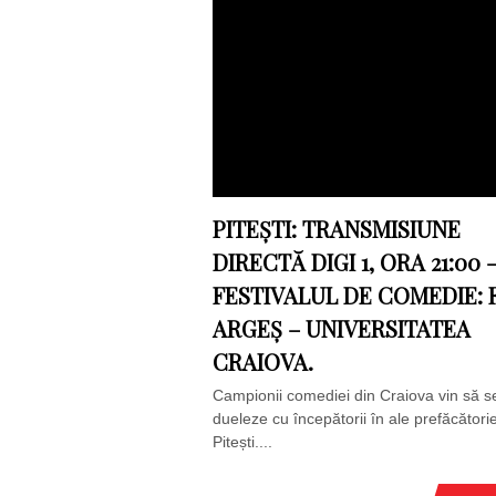
PITEȘTI: TRANSMISIUNE
DIRECTĂ DIGI 1, ORA 21:00 
FESTIVALUL DE COMEDIE: 
ARGEȘ – UNIVERSITATEA
CRAIOVA.
Campionii comediei din Craiova vin să s
dueleze cu începătorii în ale prefăcătorie
Pitești....