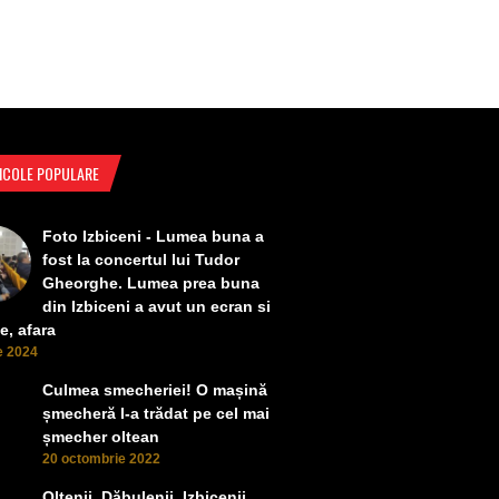
ICOLE POPULARE
Foto Izbiceni - Lumea buna a
fost la concertul lui Tudor
Gheorghe. Lumea prea buna
din Izbiceni a avut un ecran si
e, afara
ie 2024
Culmea smecheriei! O mașină
șmecheră l-a trădat pe cel mai
șmecher oltean
20 octombrie 2022
Oltenii, Dăbulenii, Izbicenii,