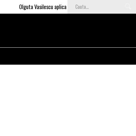
Olguta Vasilescu aplica invataturile lui Nea Marin: somajul m