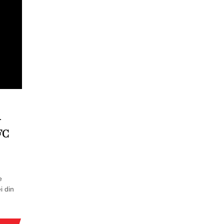
–
FC
e
i din