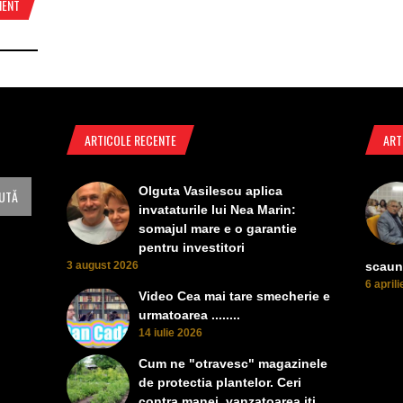
MENT
ARTICOLE RECENTE
ART
Olguta Vasilescu aplica
invataturile lui Nea Marin:
somajul mare e o garantie
pentru investitori
3 august 2026
scaun
6 april
Video Cea mai tare smecherie e
urmatoarea ........
14 iulie 2026
Cum ne "otravesc" magazinele
de protectia plantelor. Ceri
contra manei, vanzatoarea iti