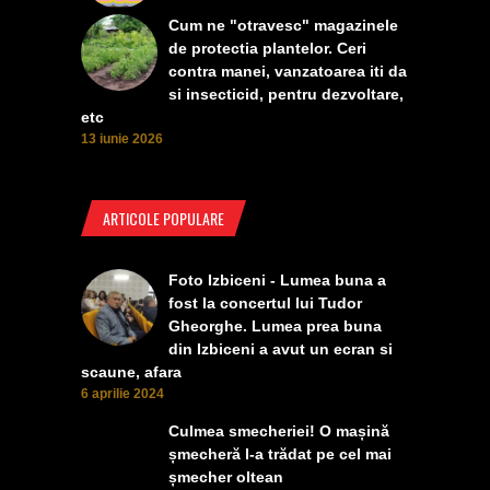
Cum ne "otravesc" magazinele
de protectia plantelor. Ceri
contra manei, vanzatoarea iti da
si insecticid, pentru dezvoltare,
etc
13 iunie 2026
ARTICOLE POPULARE
Foto Izbiceni - Lumea buna a
fost la concertul lui Tudor
Gheorghe. Lumea prea buna
din Izbiceni a avut un ecran si
scaune, afara
6 aprilie 2024
Culmea smecheriei! O mașină
șmecheră l-a trădat pe cel mai
șmecher oltean