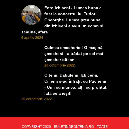
Foto Izbiceni - Lumea buna a
fost la concertul lui Tudor
Gheorghe. Lumea prea buna
din Izbiceni a avut un ecran si
scaune, afara
6 aprilie 2024
Culmea smecheriei! O mașină
șmecheră l-a trădat pe cel mai
șmecher oltean
20 octombrie 2022
Oltenii, Dăbulenii, Izbicenii,
Cilienii s-au înfrățit cu Puchenii
- Unii cu munca, alții cu profitul.
Iată ce a ieșit!
20 octombrie 2022
COPYRIGHT 2020 - BULETINDEOLTENIA.RO - TOATE