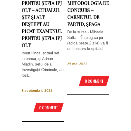
PENTRU ȘEFIA IPJ
METODOLOGIA DE
OLT – ACTUALUL
CONCURS –
ȘEF ȘI ALT
CARNETUL DE
DEȘTEPT AU
PARTID, ȘPAGA
PICAT EXAMENUL
De la sursă - Mihaela
PENTRU ȘEFIA IPJ
Safta - "Înțeleg ca joi
(adică peste 2 zile) va fi
OLT
un concurs la spitalul...
Ionuț Ilinca, actual șef
interimar, și Adrian
Mladin, șeful dela
25 mai 2022
Investigații Criminale, au
fost...
0 COMMENT
8 septembrie 2022
0 COMMENT