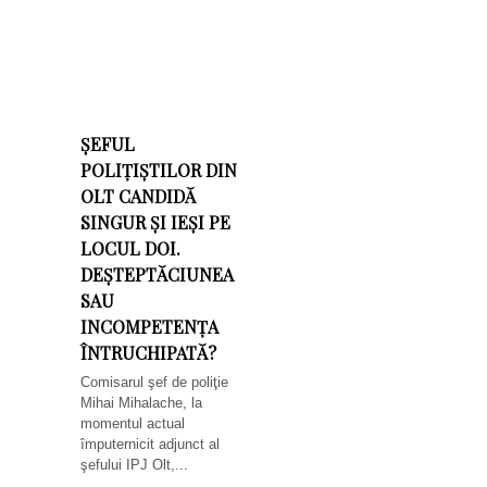
ȘEFUL
POLIȚIȘTILOR DIN
OLT CANDIDĂ
SINGUR ȘI IEȘI PE
LOCUL DOI.
DEȘTEPTĂCIUNEA
SAU
INCOMPETENȚA
ÎNTRUCHIPATĂ?
Comisarul şef de poliţie
Mihai Mihalache, la
momentul actual
împuternicit adjunct al
şefului IPJ Olt,...