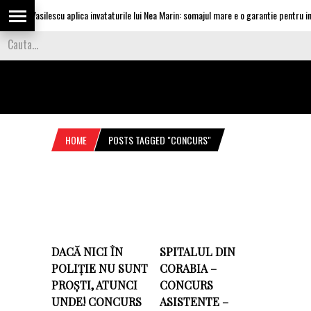
lguta Vasilescu aplica invataturile lui Nea Marin: somajul mare e o garantie pentru inves
HOME
POSTS TAGGED "CONCURS"
DACĂ NICI ÎN
SPITALUL DIN
POLIȚIE NU SUNT
CORABIA –
PROȘTI, ATUNCI
CONCURS
UNDE! CONCURS
ASISTENTE –