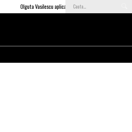
Olguta Vasilescu aplica invataturile lui Nea Marin: somajul 