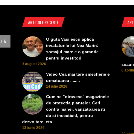
ARTICOLE RECENTE
ART
Olguta Vasilescu aplica
invataturile lui Nea Marin:
somajul mare e o garantie
pentru investitori
3 august 2026
scaun
6 april
Video Cea mai tare smecherie e
urmatoarea ........
14 iulie 2026
Cum ne "otravesc" magazinele
de protectia plantelor. Ceri
contra manei, vanzatoarea iti
da si insecticid, pentru
dezvoltare, etc
13 iunie 2026