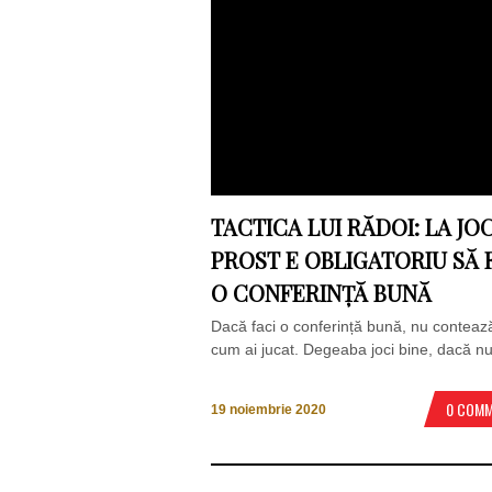
TACTICA LUI RĂDOI: LA JO
PROST E OBLIGATORIU SĂ 
O CONFERINȚĂ BUNĂ
Dacă faci o conferință bună, nu contează
cum ai jucat. Degeaba joci bine, dacă nu 
0 COM
19 noiembrie 2020