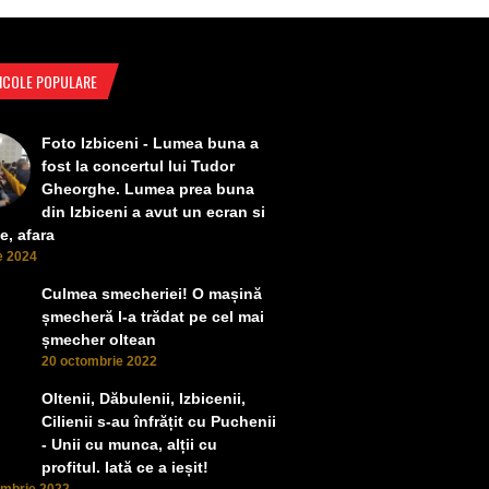
ICOLE POPULARE
Foto Izbiceni - Lumea buna a
fost la concertul lui Tudor
Gheorghe. Lumea prea buna
din Izbiceni a avut un ecran si
e, afara
ie 2024
Culmea smecheriei! O mașină
șmecheră l-a trădat pe cel mai
șmecher oltean
20 octombrie 2022
Oltenii, Dăbulenii, Izbicenii,
Cilienii s-au înfrățit cu Puchenii
- Unii cu munca, alții cu
profitul. Iată ce a ieșit!