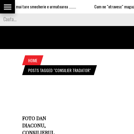
deo Cea mai tare smecherie e urmatoarea ........
Cum ne "otravesc" magazinele
HOME
POSTS TAGGED "CONSILIER TRADATOR"
FOTO DAN
DIACONU,
CONSILIERUL