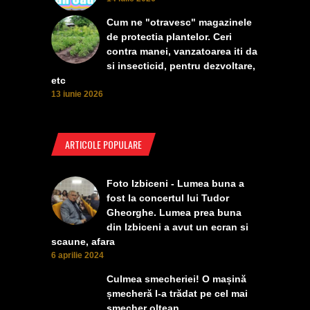
Cum ne "otravesc" magazinele
de protectia plantelor. Ceri
contra manei, vanzatoarea iti da
si insecticid, pentru dezvoltare,
etc
13 iunie 2026
ARTICOLE POPULARE
Foto Izbiceni - Lumea buna a
fost la concertul lui Tudor
Gheorghe. Lumea prea buna
din Izbiceni a avut un ecran si
scaune, afara
6 aprilie 2024
Culmea smecheriei! O mașină
șmecheră l-a trădat pe cel mai
șmecher oltean