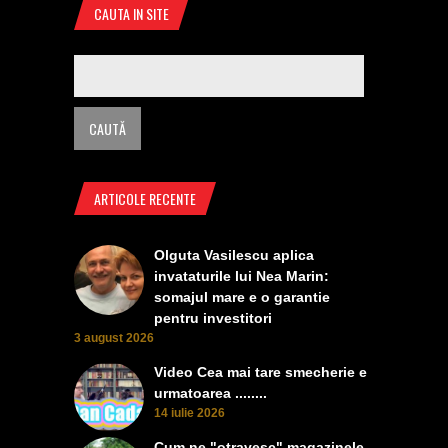
CAUTA IN SITE
ARTICOLE RECENTE
Olguta Vasilescu aplica
invataturile lui Nea Marin:
somajul mare e o garantie
pentru investitori
3 august 2026
Video Cea mai tare smecherie e
urmatoarea ........
14 iulie 2026
Cum ne "otravesc" magazinele