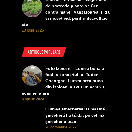
de protectia plantelor. Ceri
contra manei, vanzatoarea iti da
si insecticid, pentru dezvoltare,
etc
13 iunie 2026
ARTICOLE POPULARE
Foto Izbiceni - Lumea buna a
fost la concertul lui Tudor
Gheorghe. Lumea prea buna
din Izbiceni a avut un ecran si
scaune, afara
6 aprilie 2024
Culmea smecheriei! O mașină
șmecheră l-a trădat pe cel mai
șmecher oltean
20 octombrie 2022