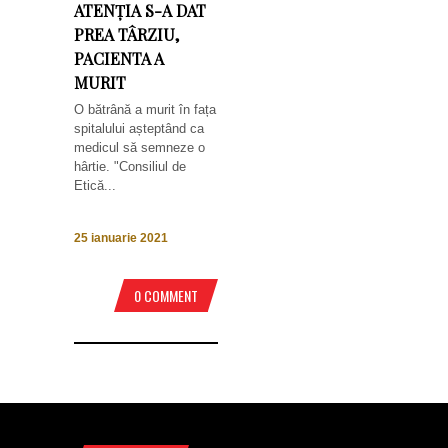
ATENȚIA S-A DAT
PREA TÂRZIU,
PACIENTA A
MURIT
O bătrână a murit în fața
spitalului așteptând ca
medicul să semneze o
hârtie. "Consiliul de
Etică...
25 ianuarie 2021
0 COMMENT