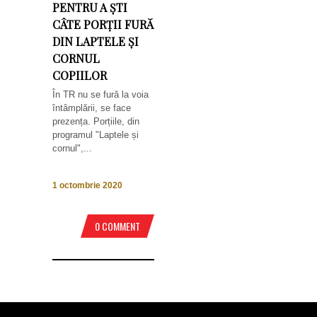
PENTRU A ȘTI
CÂTE PORȚII FURĂ
DIN LAPTELE ȘI
CORNUL
COPIILOR
În TR nu se fură la voia
întâmplării, se face
prezența. Porțiile, din
programul "Laptele și
cornul",...
1 octombrie 2020
0 COMMENT