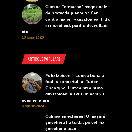
Cum ne "otravesc" magazinele
de protectia plantelor. Ceri
contra manei, vanzatoarea iti da
si insecticid, pentru dezvoltare,
etc
13 iunie 2026
ARTICOLE POPULARE
Foto Izbiceni - Lumea buna a
fost la concertul lui Tudor
Gheorghe. Lumea prea buna
din Izbiceni a avut un ecran si
scaune, afara
6 aprilie 2024
Culmea smecheriei! O mașină
șmecheră l-a trădat pe cel mai
șmecher oltean