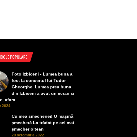
ICOLE POPULARE
Foto Izbiceni - Lumea buna a
fost la concertul lui Tudor
Gheorghe. Lumea prea buna
din Izbiceni a avut un ecran si
e, afara
ie 2024
Culmea smecheriei! O mașină
șmecheră l-a trădat pe cel mai
șmecher oltean
20 octombrie 2022