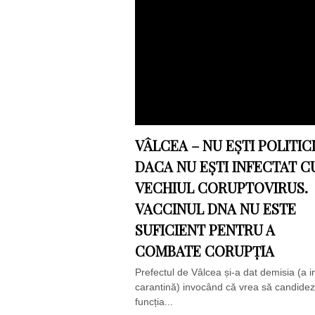
VÂLCEA – NU EȘTI POLITIC
DACA NU EȘTI INFECTAT C
VECHIUL CORUPTOVIRUS.
VACCINUL DNA NU ESTE
SUFICIENT PENTRU A
COMBATE CORUPȚIA
Prefectul de Vâlcea și-a dat demisia (a in
carantină) invocând că vrea să candidez
funcția...