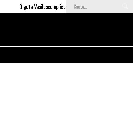
Olguta Vasilescu aplica invataturile lui Nea Marin: somajul 