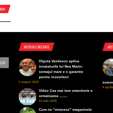
MENT
ARTICOLE RECENTE
ART
Olguta Vasilescu aplica
invataturile lui Nea Marin:
somajul mare e o garantie
pentru investitori
3 august 2026
scaun
6 april
Video Cea mai tare smecherie e
urmatoarea ........
14 iulie 2026
Cum ne "otravesc" magazinele