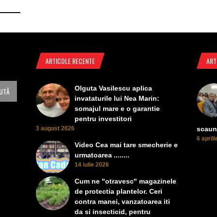
ARTICOLE RECENTE
ART
Olguta Vasilescu aplica
invataturile lui Nea Marin:
somajul mare e o garantie
pentru investitori
3 august 2026
scaun
6 april
Video Cea mai tare smecherie e
urmatoarea ........
14 iulie 2026
Cum ne "otravesc" magazinele
de protectia plantelor. Ceri
contra manei, vanzatoarea iti
da si insecticid, pentru