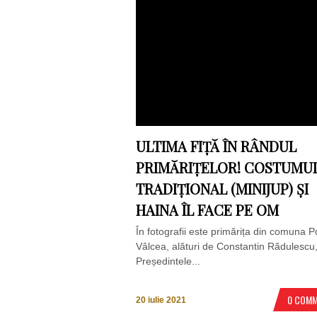
ULTIMA FIȚĂ ÎN RÂNDUL
PRIMĂRIȚELOR! COSTUMU
TRADIȚIONAL (MINIJUP) ȘI
HAINA ÎL FACE PE OM
În fotografii este primărița din comuna P
Vâlcea, alături de Constantin Rădulescu
Președintele...
0 COM
20 iulie 2021