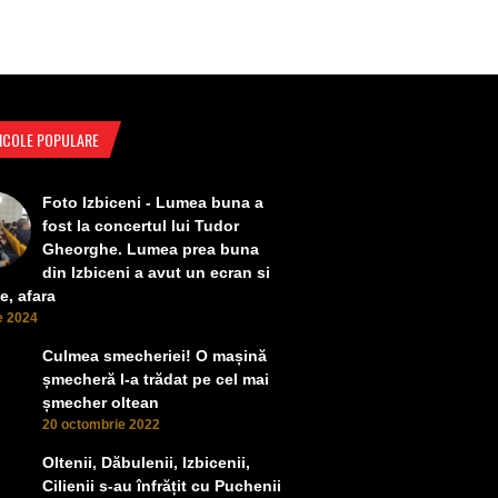
ICOLE POPULARE
Foto Izbiceni - Lumea buna a
fost la concertul lui Tudor
Gheorghe. Lumea prea buna
din Izbiceni a avut un ecran si
e, afara
ie 2024
Culmea smecheriei! O mașină
șmecheră l-a trădat pe cel mai
șmecher oltean
20 octombrie 2022
Oltenii, Dăbulenii, Izbicenii,
Cilienii s-au înfrățit cu Puchenii