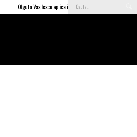
Olguta Vasilescu aplica invataturile lui Nea Marin: somajul ma