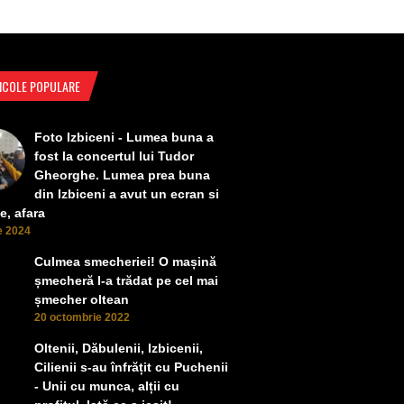
ICOLE POPULARE
Foto Izbiceni - Lumea buna a
fost la concertul lui Tudor
Gheorghe. Lumea prea buna
din Izbiceni a avut un ecran si
e, afara
ie 2024
Culmea smecheriei! O mașină
șmecheră l-a trădat pe cel mai
șmecher oltean
20 octombrie 2022
Oltenii, Dăbulenii, Izbicenii,
Cilienii s-au înfrățit cu Puchenii
- Unii cu munca, alții cu