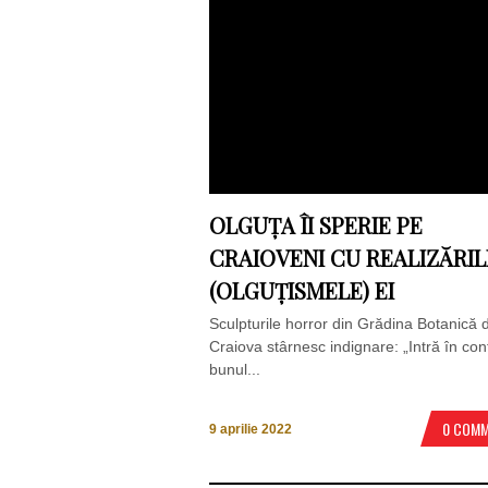
OLGUȚA ÎI SPERIE PE
CRAIOVENI CU REALIZĂRIL
(OLGUȚISMELE) EI
Sculpturile horror din Grădina Botanică 
Craiova stârnesc indignare: „Intră în conf
bunul...
0 COM
9 aprilie 2022