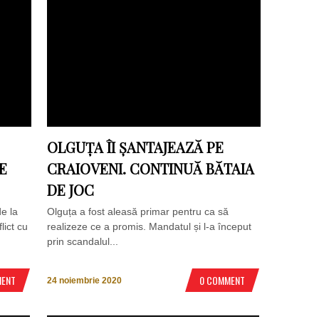
OLGUȚA ÎI ȘANTAJEAZĂ PE
E
CRAIOVENI. CONTINUĂ BĂTAIA
DE JOC
de la
Olguța a fost aleasă primar pentru ca să
lict cu
realizeze ce a promis. Mandatul și l-a început
prin scandalul...
MENT
0 COMMENT
24 noiembrie 2020