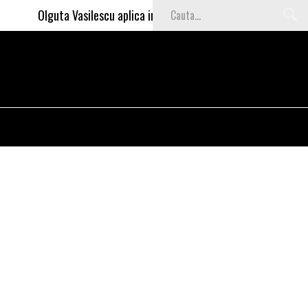
Olguta Vasilescu aplica invataturile lui Nea Marin: somajul ma