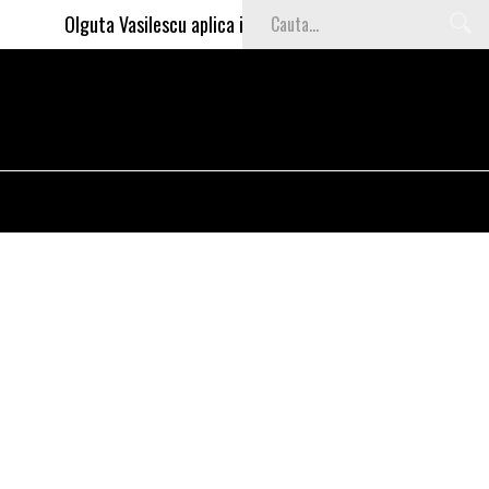
Olguta Vasilescu aplica invataturile lui Nea Marin: somajul ma