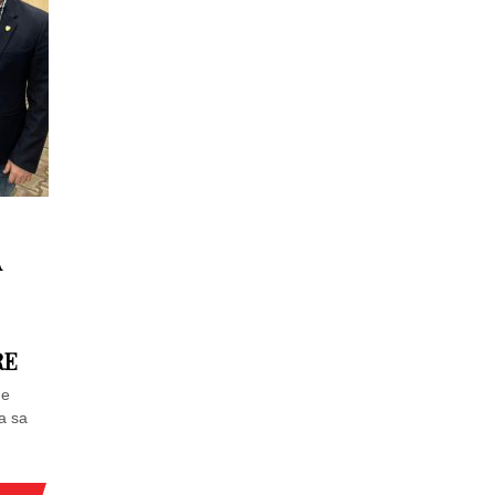
A
RE
de
ea sa