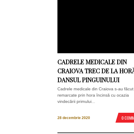
CADRELE MEDICALE DIN
CRAIOVA TREC DE LA HOR
DANSUL PINGUINULUI
Cadrele medicale din Craiova s-au făcut
remarcate prin hora încinsă cu ocazia
vindecării primului...
0 COM
28 decembrie 2020