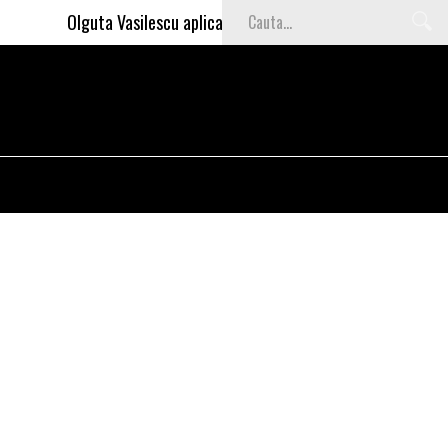
Olguta Vasilescu aplica invataturile lui Nea Marin: somajul m