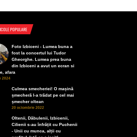
ICOLE POPULARE
Foto Izbiceni - Lumea buna a
fost la concertul lui Tudor
Gheorghe. Lumea prea buna
din Izbiceni a avut un ecran si
e, afara
ie 2024
Culmea smecheriei! O mașină
șmecheră l-a trădat pe cel mai
șmecher oltean
20 octombrie 2022
Oltenii, Dăbulenii, Izbicenii,
Cilienii s-au înfrățit cu Puchenii
- Unii cu munca, alții cu