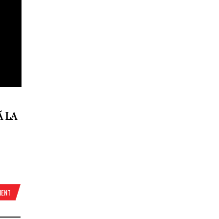
Ă LA
MENT