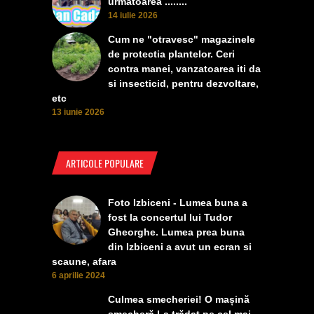
urmatoarea ........
14 iulie 2026
Cum ne "otravesc" magazinele
de protectia plantelor. Ceri
contra manei, vanzatoarea iti da
si insecticid, pentru dezvoltare,
etc
13 iunie 2026
ARTICOLE POPULARE
Foto Izbiceni - Lumea buna a
fost la concertul lui Tudor
Gheorghe. Lumea prea buna
din Izbiceni a avut un ecran si
scaune, afara
6 aprilie 2024
Culmea smecheriei! O mașină