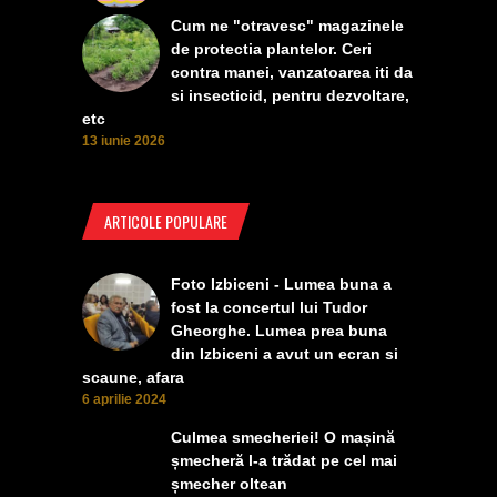
Cum ne "otravesc" magazinele
de protectia plantelor. Ceri
contra manei, vanzatoarea iti da
si insecticid, pentru dezvoltare,
etc
13 iunie 2026
ARTICOLE POPULARE
Foto Izbiceni - Lumea buna a
fost la concertul lui Tudor
Gheorghe. Lumea prea buna
din Izbiceni a avut un ecran si
scaune, afara
6 aprilie 2024
Culmea smecheriei! O mașină
șmecheră l-a trădat pe cel mai
șmecher oltean