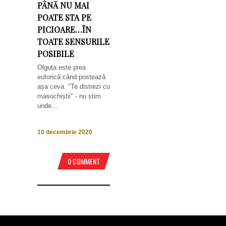
PÂNĂ NU MAI
POATE STA PE
PICIOARE…ÎN
TOATE SENSURILE
POSIBILE
Olguța este prea
euforică când postează
așa ceva. "Te distrezi cu
masochiștii" - nu știm
unde...
10 decembrie 2020
0 COMMENT