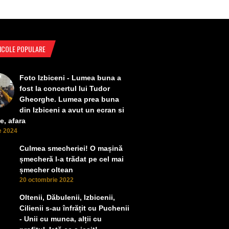
ICOLE POPULARE
Foto Izbiceni - Lumea buna a
fost la concertul lui Tudor
Gheorghe. Lumea prea buna
din Izbiceni a avut un ecran si
e, afara
ie 2024
Culmea smecheriei! O mașină
șmecheră l-a trădat pe cel mai
șmecher oltean
20 octombrie 2022
Oltenii, Dăbulenii, Izbicenii,
Cilienii s-au înfrățit cu Puchenii
- Unii cu munca, alții cu