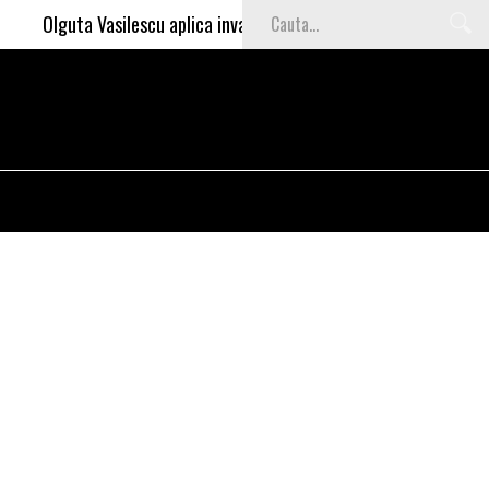
Olguta Vasilescu aplica invataturile lui Nea Marin: somajul mare 