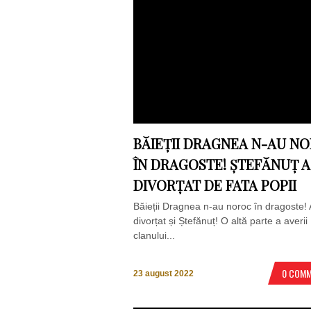
BĂIEȚII DRAGNEA N-AU N
ÎN DRAGOSTE! ȘTEFĂNUȚ A
DIVORȚAT DE FATA POPII
Băieții Dragnea n-au noroc în dragoste! 
divorțat și Ștefănuț! O altă parte a averii
clanului...
0 COM
23 august 2022