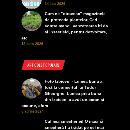
14 iulie 2026
Cum ne "otravesc" magazinele
de protectia plantelor. Ceri
contra manei, vanzatoarea iti da
si insecticid, pentru dezvoltare,
etc
13 iunie 2026
ARTICOLE POPULARE
Foto Izbiceni - Lumea buna a
fost la concertul lui Tudor
Gheorghe. Lumea prea buna
din Izbiceni a avut un ecran si
scaune, afara
6 aprilie 2024
Culmea smecheriei! O mașină
șmecheră l-a trădat pe cel mai