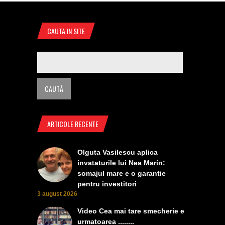
CAUTA IN SITE
ARTICOLE RECENTE
Olguta Vasilescu aplica
invataturile lui Nea Marin:
somajul mare e o garantie
pentru investitori
3 august 2026
Video Cea mai tare smecherie e
urmatoarea ........