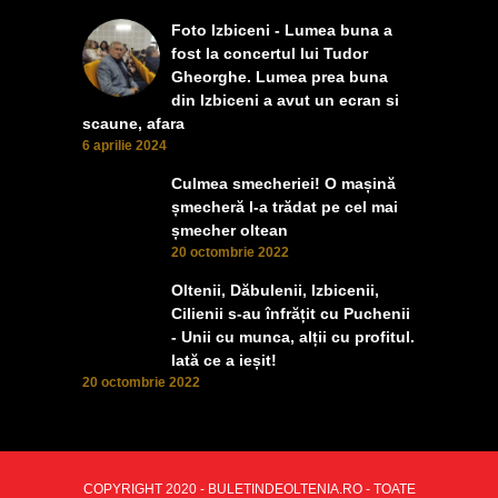
Foto Izbiceni - Lumea buna a
fost la concertul lui Tudor
Gheorghe. Lumea prea buna
din Izbiceni a avut un ecran si
scaune, afara
6 aprilie 2024
Culmea smecheriei! O mașină
șmecheră l-a trădat pe cel mai
șmecher oltean
20 octombrie 2022
Oltenii, Dăbulenii, Izbicenii,
Cilienii s-au înfrățit cu Puchenii
- Unii cu munca, alții cu profitul.
Iată ce a ieșit!
20 octombrie 2022
COPYRIGHT 2020 - BULETINDEOLTENIA.RO - TOATE