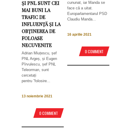
ȘI PNL SUNT CEI
cununat, iar Manda se
face că a uitat.
MAI BUNI LA
Europarlamentarul PSD
TRAFIC DE
Claudiu Manda...
INFLUENȚĂ ȘI LA
OBȚINEREA DE
16 aprilie 2021
FOLOASE
NECUVENITE
0 COMMENT
Adrian Miuțescu, șef
PNL Argeș, și Eugen
Pîrvulescu, șef PNL
Teleorman, sunt
cercetați
pentru ”folosire...
13 noiembrie 2021
0 COMMENT