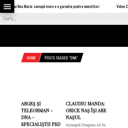
turile lui Nea Marin: somajul mare e o garantie pentru investitori
Video Cea 
HOME
POSTS TAGGED "DNA"
ARGEȘ ȘI
CLAUDIU MANDA:
TELEORMAN –
ORICE NAȘ ÎȘI ARE
DNA –
NAȘUL
SPECIALIȘTII PSD
Așteaptă Dragnea să fie