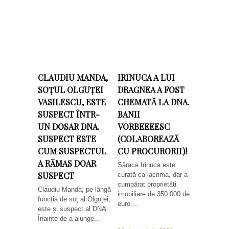
CLAUDIU MANDA,
IRINUCA A LUI
SOȚUL OLGUȚEI
DRAGNEA A FOST
VASILESCU, ESTE
CHEMATĂ LA DNA.
SUSPECT ÎNTR-
BANII
UN DOSAR DNA.
VORBEEEESC
SUSPECT ESTE
(COLABOREAZĂ
CUM SUSPECTUL
CU PROCURORII)!
A RĂMAS DOAR
Săraca Irinuca este
SUSPECT
curată ca lacrima, dar a
cumpărat proprietăți
Claudiu Manda, pe lângă
imobiliare de 350.000 de
funcția de soț al Olguței,
euro....
este și suspect al DNA.
Înainte de a ajunge...