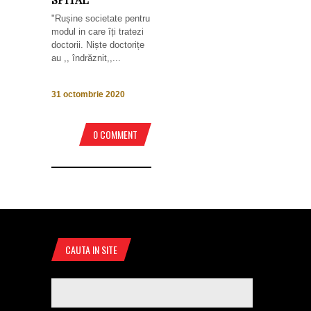
"Rușine societate pentru
modul in care îți tratezi
doctorii. Niște doctorițe
au ,, îndrăznit,,...
31 octombrie 2020
0 COMMENT
CAUTA IN SITE