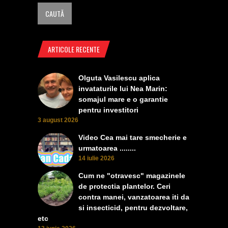
ARTICOLE RECENTE
Olguta Vasilescu aplica
invataturile lui Nea Marin:
somajul mare e o garantie
pentru investitori
3 august 2026
Video Cea mai tare smecherie e
urmatoarea ........
14 iulie 2026
Cum ne "otravesc" magazinele
de protectia plantelor. Ceri
contra manei, vanzatoarea iti da
si insecticid, pentru dezvoltare,
etc