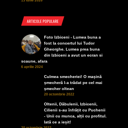
13 iunie 2026
ARTICOLE POPULARE
Foto Izbiceni - Lumea buna a
fost la concertul lui Tudor
Gheorghe. Lumea prea buna
din Izbiceni a avut un ecran si
scaune, afara
6 aprilie 2024
Culmea smecheriei! O mașină
șmecheră l-a trădat pe cel mai
șmecher oltean
20 octombrie 2022
Oltenii, Dăbulenii, Izbicenii,
Cilienii s-au înfrățit cu Puchenii
- Unii cu munca, alții cu profitul.
Iată ce a ieșit!
20 octombrie 2022