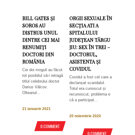
BILL GATES ȘI
ORGII SEXUALE ÎN
SOROS AU
SECȚIA ATI A
DISTRUS UNUL
SPITALULUI
DINTRE CEI MAI
JUDEȚEAN TÂRGU
RENUMIȚI
JIU: SEX ÎN TREI –
DOCTORI DIN
DOCTORUL,
ROMÂNIA
ASISTENTA ȘI
COVIDUL
Cei doi moguli au făcut
tot posibilul să-i retragă
Covidul a fost cel care a
titlul celebrului doctor
declanșat scandalul.
Darius Vâlcov.
Totul era cunoscut și
Olteanul...
recunoscut, problema e
că a participat...
21 ianuarie 2021
20 noiembrie 2020
0 COMMENT
0 COMMENT