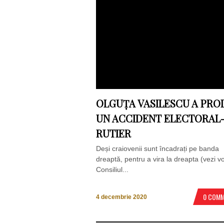
OLGUȚA VASILESCU A PRO
UN ACCIDENT ELECTORAL
RUTIER
Deși craiovenii sunt încadrați pe banda
dreaptă, pentru a vira la dreapta (vezi vo
Consiliul...
0 COM
4 decembrie 2020