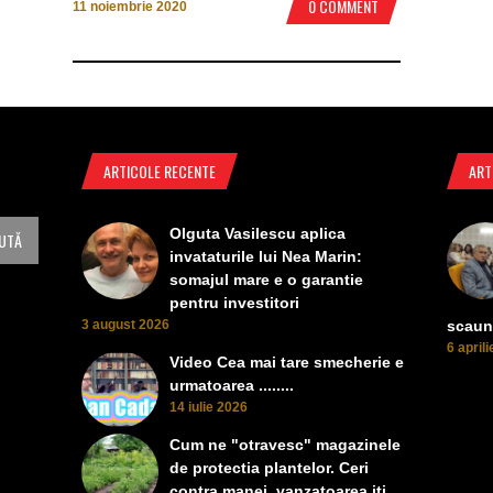
0 COMMENT
11 noiembrie 2020
ARTICOLE RECENTE
ART
Olguta Vasilescu aplica
invataturile lui Nea Marin:
somajul mare e o garantie
pentru investitori
3 august 2026
scaun
6 april
Video Cea mai tare smecherie e
urmatoarea ........
14 iulie 2026
Cum ne "otravesc" magazinele
de protectia plantelor. Ceri
contra manei, vanzatoarea iti