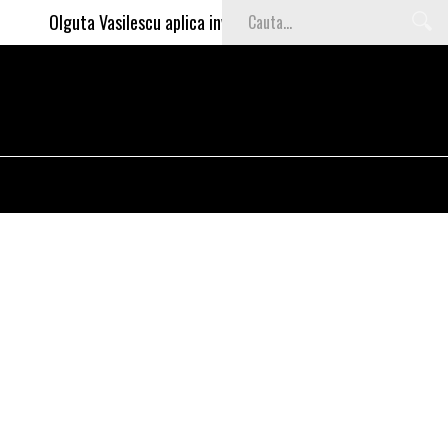
Olguta Vasilescu aplica invataturile lui Nea Marin: somajul mar