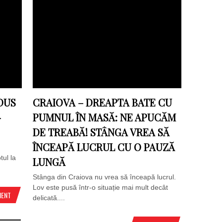
DUS
CRAIOVA – DREAPTA BATE CU
-
PUMNUL ÎN MASĂ: NE APUCĂM
DE TREABĂ! STÂNGA VREA SĂ
ÎNCEAPĂ LUCRUL CU O PAUZĂ
tul la
LUNGĂ
Stânga din Craiova nu vrea să înceapă lucrul.
Lov este pusă într-o situație mai mult decât
MENT
delicată....