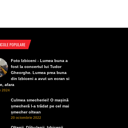
ICOLE POPULARE
Foto Izbiceni - Lumea buna a
fost la concertul lui Tudor
Gheorghe. Lumea prea buna
din Izbiceni a avut un ecran si
e, afara
ie 2024
Culmea smecheriei! O mașină
șmecheră l-a trădat pe cel mai
șmecher oltean
20 octombrie 2022
Oltenii, Dăbulenii, Izbicenii,