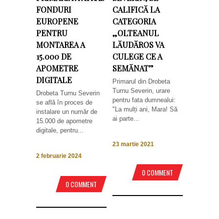
FONDURI
CALIFICĂ LA
EUROPENE
CATEGORIA
PENTRU
„OLTEANUL
MONTAREA A
LĂUDĂROS VA
15.000 DE
CULEGE CE A
APOMETRE
SEMĂNAT”
DIGITALE
Primarul din Drobeta
Turnu Severin, urare
Drobeta Turnu Severin
pentru fata dumnealui:
se află în proces de
"La mulți ani, Mara! Să
instalare un număr de
ai parte...
15.000 de apometre
digitale, pentru...
23 martie 2021
2 februarie 2024
0 COMMENT
0 COMMENT