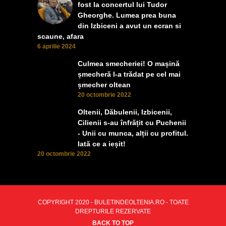
fost la concertul lui Tudor
Gheorghe. Lumea prea buna
din Izbiceni a avut un ecran si
scaune, afara
6 aprilie 2024
Culmea smecheriei! O mașină
șmecheră l-a trădat pe cel mai
șmecher oltean
20 octombrie 2022
Oltenii, Dăbulenii, Izbicenii,
Cilienii s-au înfrățit cu Puchenii
- Unii cu munca, alții cu profitul.
Iată ce a ieșit!
20 octombrie 2022
COPYRIGHT 2020 - BULETINDEOLTENIA.RO - TOATE
DREPTURILE REZERVATE
BACK TO TOP