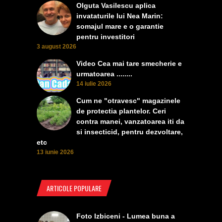
Olguta Vasilescu aplica
invataturile lui Nea Marin:
somajul mare e o garantie
pentru investitori
3 august 2026
Video Cea mai tare smecherie e
urmatoarea ........
14 iulie 2026
Cum ne "otravesc" magazinele
de protectia plantelor. Ceri
contra manei, vanzatoarea iti da
si insecticid, pentru dezvoltare,
etc
13 iunie 2026
ARTICOLE POPULARE
Foto Izbiceni - Lumea buna a