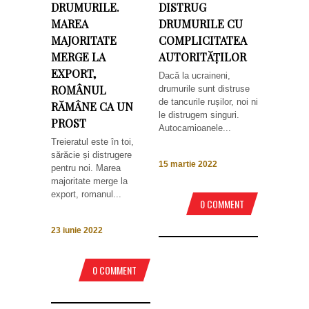
DRUMURILE.
DISTRUG
MAREA
DRUMURILE CU
MAJORITATE
COMPLICITATEA
MERGE LA
AUTORITĂȚILOR
EXPORT,
Dacă la ucraineni,
ROMÂNUL
drumurile sunt distruse
de tancurile rușilor, noi ni
RĂMÂNE CA UN
le distrugem singuri.
PROST
Autocamioanele...
Treieratul este în toi,
sărăcie și distrugere
15 martie 2022
pentru noi. Marea
majoritate merge la
export, romanul...
0 COMMENT
23 iunie 2022
0 COMMENT