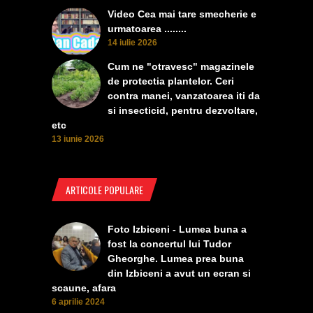
Video Cea mai tare smecherie e
urmatoarea ........
14 iulie 2026
Cum ne "otravesc" magazinele
de protectia plantelor. Ceri
contra manei, vanzatoarea iti da
si insecticid, pentru dezvoltare,
etc
13 iunie 2026
ARTICOLE POPULARE
Foto Izbiceni - Lumea buna a
fost la concertul lui Tudor
Gheorghe. Lumea prea buna
din Izbiceni a avut un ecran si
scaune, afara
6 aprilie 2024