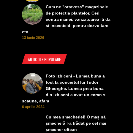
Cum ne "otravesc" magazinele
de protectia plantelor. Ceri
contra manei, vanzatoarea iti da
si insecticid, pentru dezvoltare,
etc
13 iunie 2026
ARTICOLE POPULARE
Foto Izbiceni - Lumea buna a
fost la concertul lui Tudor
Gheorghe. Lumea prea buna
din Izbiceni a avut un ecran si
scaune, afara
6 aprilie 2024
Culmea smecheriei! O mașină
șmecheră l-a trădat pe cel mai
șmecher oltean