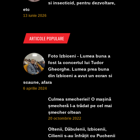
si insecticid, pentru dezvoltare,
etc
13 iunie 2026
ARTICOLE POPULARE
Foto Izbiceni - Lumea buna a
fost la concertul lui Tudor
Gheorghe. Lumea prea buna
din Izbiceni a avut un ecran si
scaune, afara
6 aprilie 2024
Culmea smecheriei! O mașină
șmecheră l-a trădat pe cel mai
șmecher oltean
20 octombrie 2022
Oltenii, Dăbulenii, Izbicenii,
Cilienii s-au înfrățit cu Puchenii