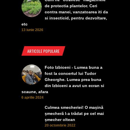
de protectia plantelor. Ceri
contra manei, vanzatoarea iti da
si insecticid, pentru dezvoltare,
etc
13 iunie 2026
ARTICOLE POPULARE
Foto Izbiceni - Lumea buna a
fost la concertul lui Tudor
Gheorghe. Lumea prea buna
din Izbiceni a avut un ecran si
scaune, afara
6 aprilie 2024
Culmea smecheriei! O mașină
șmecheră l-a trădat pe cel mai
șmecher oltean
20 octombrie 2022