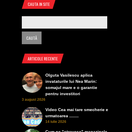
CAUTA IN SITE
ARTICOLE RECENTE
Olguta Vasilescu aplica
invataturile lui Nea Marin:
somajul mare e o garantie
pentru investitori
3 august 2026
Video Cea mai tare smecherie e
urmatoarea ........
14 iulie 2026
Cum ne "otravesc" magazinele