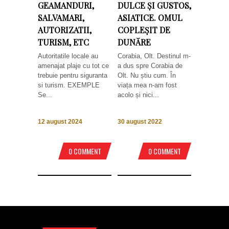
GEAMANDURI,
DULCE ȘI GUSTOS,
SALVAMARI,
ASIATICE. OMUL
AUTORIZATII,
COPLEȘIT DE
TURISM, ETC
DUNĂRE
Autoritatile locale au
Corabia, Olt. Destinul m-
amenajat plaje cu tot ce
a dus spre Corabia de
trebuie pentru siguranta
Olt. Nu știu cum. În
si turism. EXEMPLE
viața mea n-am fost
Se...
acolo și nici...
12 august 2024
30 august 2022
0 COMMENT
0 COMMENT