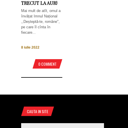
TRECUT LA AUR!
Mai mult de atît, omul a
învățat Imnul Național
,,Deșteptă-te, române",
pe care îl cînta în
fiecare...
8 iulie 2022
0 COMMENT
CAUTA IN SITE