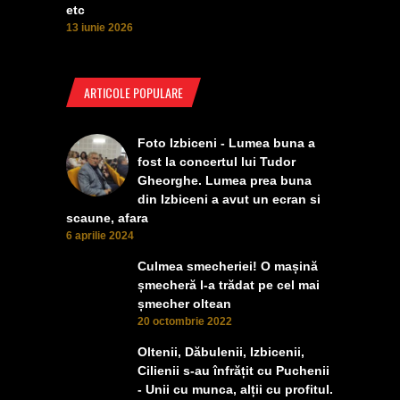
etc
13 iunie 2026
ARTICOLE POPULARE
Foto Izbiceni - Lumea buna a
fost la concertul lui Tudor
Gheorghe. Lumea prea buna
din Izbiceni a avut un ecran si
scaune, afara
6 aprilie 2024
Culmea smecheriei! O mașină
șmecheră l-a trădat pe cel mai
șmecher oltean
20 octombrie 2022
Oltenii, Dăbulenii, Izbicenii,
Cilienii s-au înfrățit cu Puchenii
- Unii cu munca, alții cu profitul.