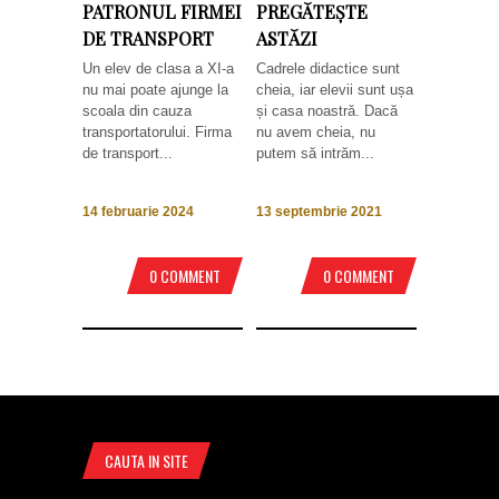
PATRONUL FIRMEI
PREGĂTEȘTE
DE TRANSPORT
ASTĂZI
Un elev de clasa a XI-a
Cadrele didactice sunt
nu mai poate ajunge la
cheia, iar elevii sunt ușa
scoala din cauza
și casa noastră. Dacă
transportatorului. Firma
nu avem cheia, nu
de transport...
putem să intrăm...
14 februarie 2024
13 septembrie 2021
0 COMMENT
0 COMMENT
CAUTA IN SITE