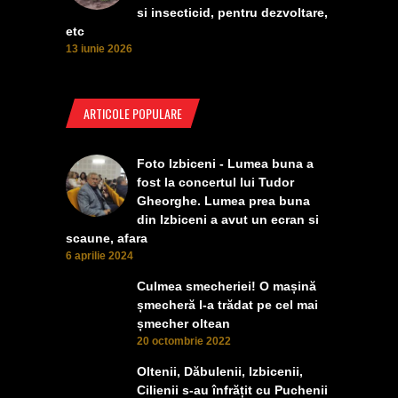
si insecticid, pentru dezvoltare,
etc
13 iunie 2026
ARTICOLE POPULARE
Foto Izbiceni - Lumea buna a
fost la concertul lui Tudor
Gheorghe. Lumea prea buna
din Izbiceni a avut un ecran si
scaune, afara
6 aprilie 2024
Culmea smecheriei! O mașină
șmecheră l-a trădat pe cel mai
șmecher oltean
20 octombrie 2022
Oltenii, Dăbulenii, Izbicenii,
Cilienii s-au înfrățit cu Puchenii