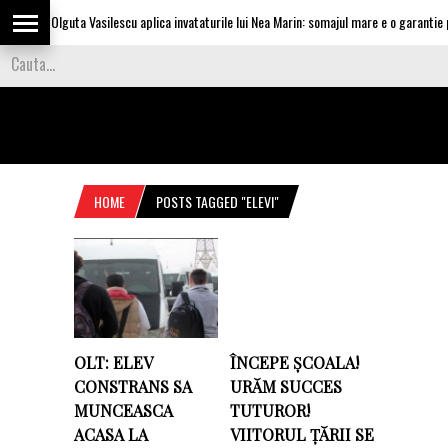
Olguta Vasilescu aplica invataturile lui Nea Marin: somajul mare e o garantie pe
HOME
POSTS TAGGED "ELEVI"
OLT: ELEV
ÎNCEPE ȘCOALA!
CONSTRANS SA
URĂM SUCCES
MUNCEASCA
TUTUROR!
ACASA LA
VIITORUL ȚĂRII SE