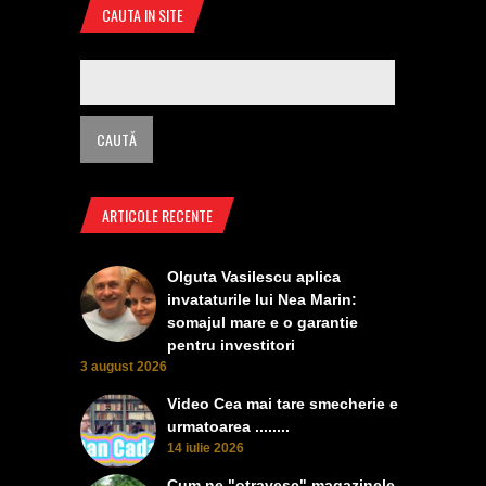
CAUTA IN SITE
ARTICOLE RECENTE
Olguta Vasilescu aplica
invataturile lui Nea Marin:
somajul mare e o garantie
pentru investitori
3 august 2026
Video Cea mai tare smecherie e
urmatoarea ........
14 iulie 2026
Cum ne "otravesc" magazinele