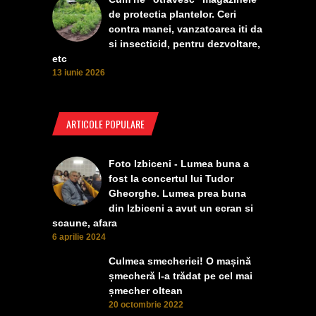
de protectia plantelor. Ceri
contra manei, vanzatoarea iti da
si insecticid, pentru dezvoltare,
etc
13 iunie 2026
ARTICOLE POPULARE
Foto Izbiceni - Lumea buna a
fost la concertul lui Tudor
Gheorghe. Lumea prea buna
din Izbiceni a avut un ecran si
scaune, afara
6 aprilie 2024
Culmea smecheriei! O mașină
șmecheră l-a trădat pe cel mai
șmecher oltean
20 octombrie 2022