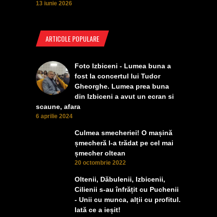
13 iunie 2026
ARTICOLE POPULARE
Foto Izbiceni - Lumea buna a
fost la concertul lui Tudor
Gheorghe. Lumea prea buna
din Izbiceni a avut un ecran si
scaune, afara
6 aprilie 2024
Culmea smecheriei! O mașină
șmecheră l-a trădat pe cel mai
șmecher oltean
20 octombrie 2022
Oltenii, Dăbulenii, Izbicenii,
Cilienii s-au înfrățit cu Puchenii
- Unii cu munca, alții cu profitul.
Iată ce a ieșit!