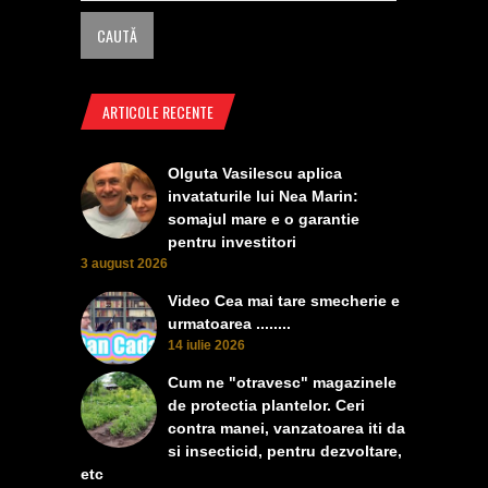
ARTICOLE RECENTE
Olguta Vasilescu aplica
invataturile lui Nea Marin:
somajul mare e o garantie
pentru investitori
3 august 2026
Video Cea mai tare smecherie e
urmatoarea ........
14 iulie 2026
Cum ne "otravesc" magazinele
de protectia plantelor. Ceri
contra manei, vanzatoarea iti da
si insecticid, pentru dezvoltare,
etc