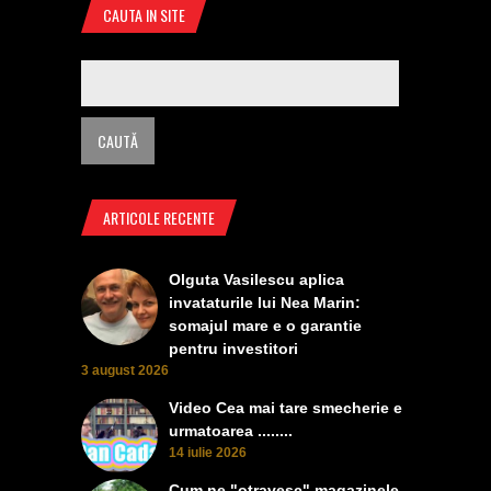
CAUTA IN SITE
ARTICOLE RECENTE
Olguta Vasilescu aplica
invataturile lui Nea Marin:
somajul mare e o garantie
pentru investitori
3 august 2026
Video Cea mai tare smecherie e
urmatoarea ........
14 iulie 2026
Cum ne "otravesc" magazinele