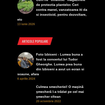
de protectia plantelor. Ceri
contra manei, vanzatoarea iti da
si insecticid, pentru dezvoltare,
etc
13 iunie 2026
ARTICOLE POPULARE
Foto Izbiceni - Lumea buna a
fost la concertul lui Tudor
Gheorghe. Lumea prea buna
din Izbiceni a avut un ecran si
scaune, afara
6 aprilie 2024
Culmea smecheriei! O mașină
șmecheră l-a trădat pe cel mai
șmecher oltean
20 octombrie 2022