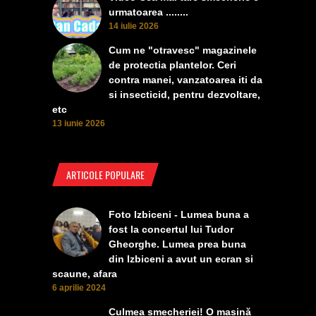
urmatoarea ........
14 iulie 2026
Cum ne "otravesc" magazinele
de protectia plantelor. Ceri
contra manei, vanzatoarea iti da
si insecticid, pentru dezvoltare,
etc
13 iunie 2026
ARTICOLE POPULARE
Foto Izbiceni - Lumea buna a
fost la concertul lui Tudor
Gheorghe. Lumea prea buna
din Izbiceni a avut un ecran si
scaune, afara
6 aprilie 2024
Culmea smecheriei! O mașină