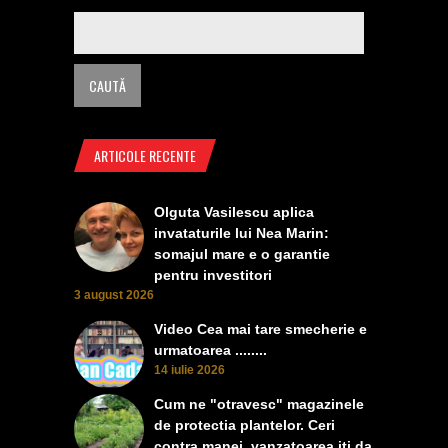
ARTICOLE RECENTE
Olguta Vasilescu aplica
invataturile lui Nea Marin:
somajul mare e o garantie
pentru investitori
3 august 2026
Video Cea mai tare smecherie e
urmatoarea ........
14 iulie 2026
Cum ne "otravesc" magazinele
de protectia plantelor. Ceri
contra manei, vanzatoarea iti da