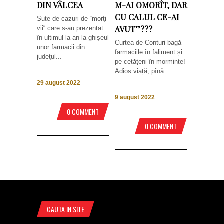
DIN VÂLCEA
M-AI OMORÎT, DAR
CU CALUL CE-AI
Sute de cazuri de “morţi
AVUT”???
vii“ care s-au prezentat
în ultimul la an la ghişeul
Curtea de Conturi bagă
unor farmacii din
farmaciile în faliment și
judeţul...
pe cetățeni în morminte!
Adios viață, pînă...
29 august 2022
9 august 2022
0 COMMENT
0 COMMENT
CAUTA IN SITE