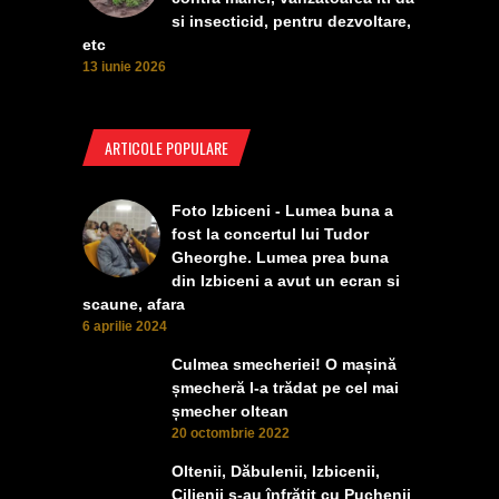
si insecticid, pentru dezvoltare,
etc
13 iunie 2026
ARTICOLE POPULARE
Foto Izbiceni - Lumea buna a
fost la concertul lui Tudor
Gheorghe. Lumea prea buna
din Izbiceni a avut un ecran si
scaune, afara
6 aprilie 2024
Culmea smecheriei! O mașină
șmecheră l-a trădat pe cel mai
șmecher oltean
20 octombrie 2022
Oltenii, Dăbulenii, Izbicenii,
Cilienii s-au înfrățit cu Puchenii