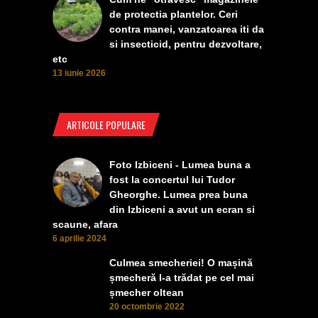
de protectia plantelor. Ceri
contra manei, vanzatoarea iti da
si insecticid, pentru dezvoltare,
etc
13 iunie 2026
ARTICOLE POPULARE
Foto Izbiceni - Lumea buna a
fost la concertul lui Tudor
Gheorghe. Lumea prea buna
din Izbiceni a avut un ecran si
scaune, afara
6 aprilie 2024
Culmea smecheriei! O mașină
șmecheră l-a trădat pe cel mai
șmecher oltean
20 octombrie 2022