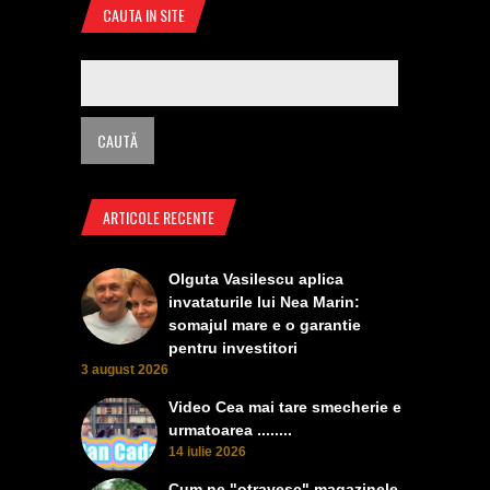
CAUTA IN SITE
ARTICOLE RECENTE
Olguta Vasilescu aplica
invataturile lui Nea Marin:
somajul mare e o garantie
pentru investitori
3 august 2026
Video Cea mai tare smecherie e
urmatoarea ........
14 iulie 2026
Cum ne "otravesc" magazinele