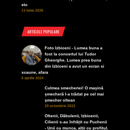
etc
13 iunie 2026
ARTICOLE POPULARE
Foto Izbiceni - Lumea buna a
fost la concertul lui Tudor
Gheorghe. Lumea prea buna
din Izbiceni a avut un ecran si
scaune, afara
6 aprilie 2024
Culmea smecheriei! O mașină
șmecheră l-a trădat pe cel mai
șmecher oltean
20 octombrie 2022
Oltenii, Dăbulenii, Izbicenii,
Cilienii s-au înfrățit cu Puchenii
- Unii cu munca, alții cu profitul.