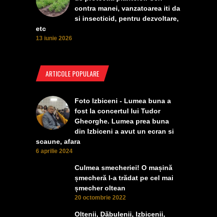
contra manei, vanzatoarea iti da
si insecticid, pentru dezvoltare,
etc
13 iunie 2026
ARTICOLE POPULARE
Foto Izbiceni - Lumea buna a
fost la concertul lui Tudor
Gheorghe. Lumea prea buna
din Izbiceni a avut un ecran si
scaune, afara
6 aprilie 2024
Culmea smecheriei! O mașină
șmecheră l-a trădat pe cel mai
șmecher oltean
20 octombrie 2022
Oltenii, Dăbulenii, Izbicenii,