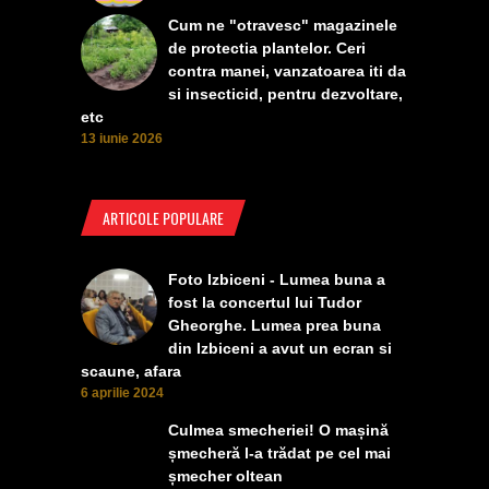
Cum ne "otravesc" magazinele
de protectia plantelor. Ceri
contra manei, vanzatoarea iti da
si insecticid, pentru dezvoltare,
etc
13 iunie 2026
ARTICOLE POPULARE
Foto Izbiceni - Lumea buna a
fost la concertul lui Tudor
Gheorghe. Lumea prea buna
din Izbiceni a avut un ecran si
scaune, afara
6 aprilie 2024
Culmea smecheriei! O mașină
șmecheră l-a trădat pe cel mai
șmecher oltean