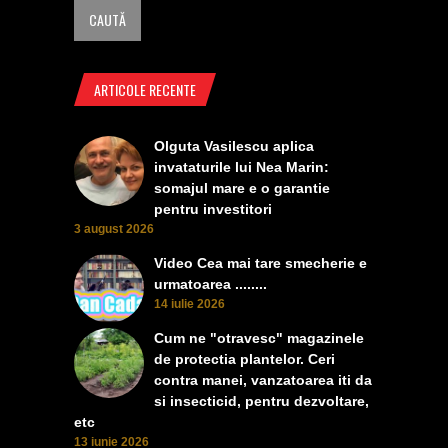
ARTICOLE RECENTE
Olguta Vasilescu aplica
invataturile lui Nea Marin:
somajul mare e o garantie
pentru investitori
3 august 2026
Video Cea mai tare smecherie e
urmatoarea ........
14 iulie 2026
Cum ne "otravesc" magazinele
de protectia plantelor. Ceri
contra manei, vanzatoarea iti da
si insecticid, pentru dezvoltare,
etc
13 iunie 2026