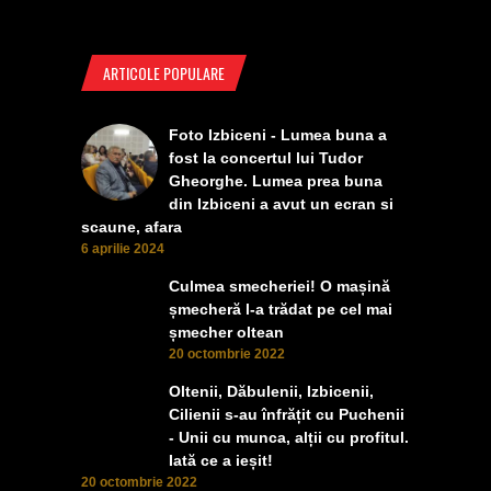
ARTICOLE POPULARE
Foto Izbiceni - Lumea buna a
fost la concertul lui Tudor
Gheorghe. Lumea prea buna
din Izbiceni a avut un ecran si
scaune, afara
6 aprilie 2024
Culmea smecheriei! O mașină
șmecheră l-a trădat pe cel mai
șmecher oltean
20 octombrie 2022
Oltenii, Dăbulenii, Izbicenii,
Cilienii s-au înfrățit cu Puchenii
- Unii cu munca, alții cu profitul.
Iată ce a ieșit!
20 octombrie 2022