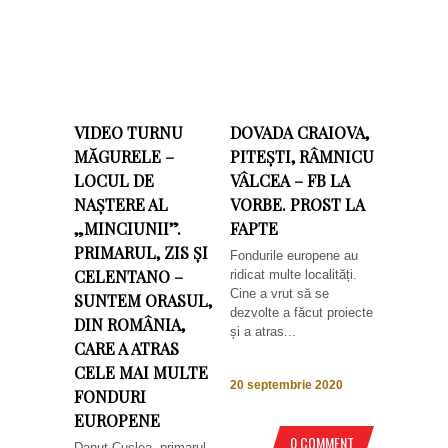
VIDEO TURNU
DOVADA CRAIOVA,
MĂGURELE –
PITEȘTI, RÂMNICU
LOCUL DE
VÂLCEA – FB LA
NAȘTERE AL
VORBE. PROST LA
„MINCIUNII”.
FAPTE
PRIMARUL, ZIS ȘI
Fondurile europene au
CELENTANO –
ridicat multe localități.
Cine a vrut să se
SUNTEM ORASUL,
dezvolte a făcut proiecte
DIN ROMÂNIA,
și a atras...
CARE A ATRAS
CELE MAI MULTE
20 septembrie 2020
FONDURI
EUROPENE
0 COMMENT
Danuț Cuclea, primarul