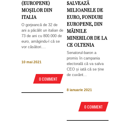
(EUROPENE)
SALVEAZĂ
MOȘILOR DIN
MILIOANELE DE
ITALIA
EURO, FONDURI
EUROPENE, DIN
O gorjeancă de 32 de
MÂINILE
ani a păcălit un italian de
73 de ani cu 800.000 de
MINERILOR DE LA
euro, amăgindu-l că se
CE OLTENIA
vor căsători....
Senatorul-baron a
promis în campania
10 mai 2021
electorală că va salva
CEO și iată că se ține
de cuvânt...
0 COMMENT
8 ianuarie 2021
0 COMMENT