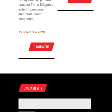
orașului Turnu Măgurele,
este în campanie
electorală pentru
susținerea...
25 noiembrie 2020
0 COMMENT
CAUTA IN SITE