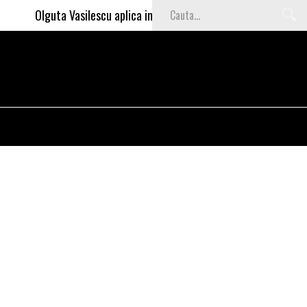
Olguta Vasilescu aplica invataturile lui Nea Marin: somajul ma