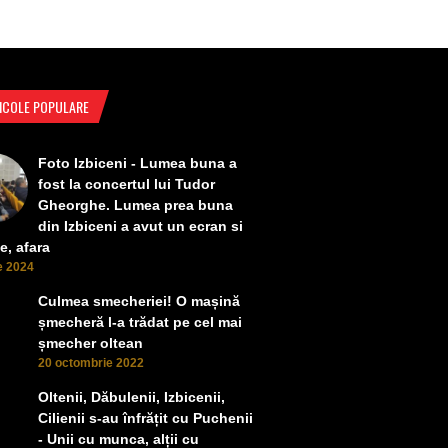
ICOLE POPULARE
Foto Izbiceni - Lumea buna a
fost la concertul lui Tudor
Gheorghe. Lumea prea buna
din Izbiceni a avut un ecran si
e, afara
ie 2024
Culmea smecheriei! O mașină
șmecheră l-a trădat pe cel mai
șmecher oltean
20 octombrie 2022
Oltenii, Dăbulenii, Izbicenii,
Cilienii s-au înfrățit cu Puchenii
- Unii cu munca, alții cu