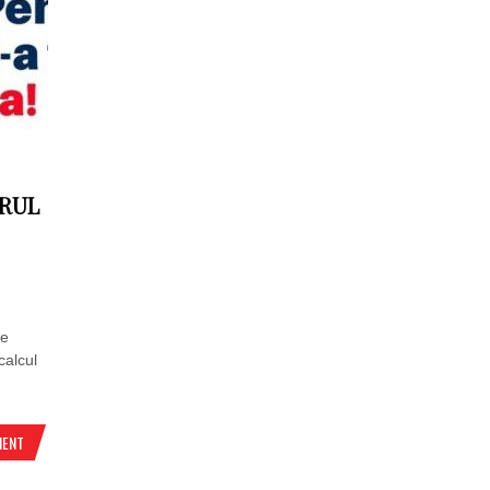
RUL
de
calcul
MENT