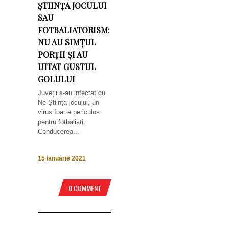
ȘTIINȚA JOCULUI
SAU
FOTBALIATORISM:
NU AU SIMȚUL
PORȚII ȘI AU
UITAT GUSTUL
GOLULUI
Juveții s-au infectat cu
Ne-Știința jocului, un
virus foarte periculos
pentru fotbaliști.
Conducerea...
15 ianuarie 2021
0 COMMENT