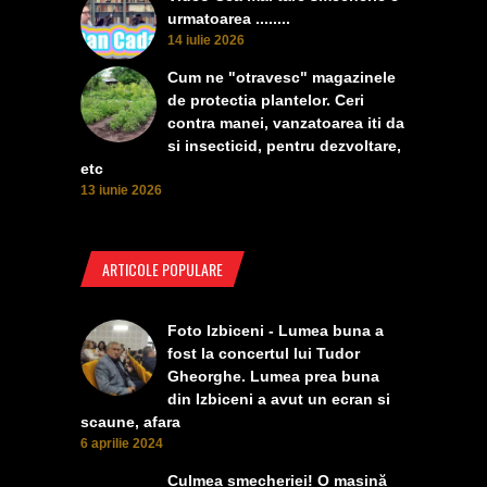
urmatoarea ........
14 iulie 2026
Cum ne "otravesc" magazinele
de protectia plantelor. Ceri
contra manei, vanzatoarea iti da
si insecticid, pentru dezvoltare,
etc
13 iunie 2026
ARTICOLE POPULARE
Foto Izbiceni - Lumea buna a
fost la concertul lui Tudor
Gheorghe. Lumea prea buna
din Izbiceni a avut un ecran si
scaune, afara
6 aprilie 2024
Culmea smecheriei! O mașină