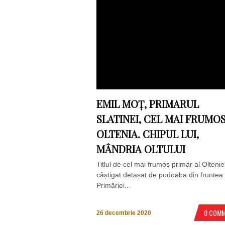
EMIL MOȚ, PRIMARUL
SLATINEI, CEL MAI FRUMOS
OLTENIA. CHIPUL LUI,
MÂNDRIA OLTULUI
Titlul de cel mai frumos primar al Oltenie
câștigat detașat de podoaba din fruntea
Primăriei...
0 COM
26 decembrie 2020