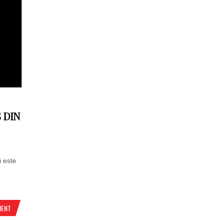
 DIN
i este
MENT