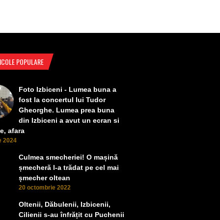
ICOLE POPULARE
Foto Izbiceni - Lumea buna a
fost la concertul lui Tudor
Gheorghe. Lumea prea buna
din Izbiceni a avut un ecran si
e, afara
ie 2024
Culmea smecheriei! O mașină
șmecheră l-a trădat pe cel mai
șmecher oltean
20 octombrie 2022
Oltenii, Dăbulenii, Izbicenii,
Cilienii s-au înfrățit cu Puchenii