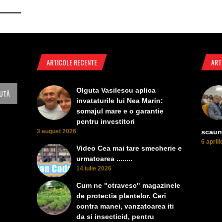
ARTICOLE RECENTE
ART
Olguta Vasilescu aplica
invataturile lui Nea Marin:
somajul mare e o garantie
pentru investitori
3 august 2026
scaun
6 april
Video Cea mai tare smecherie e
urmatoarea ........
14 iulie 2026
Cum ne "otravesc" magazinele
de protectia plantelor. Ceri
contra manei, vanzatoarea iti
da si insecticid, pentru