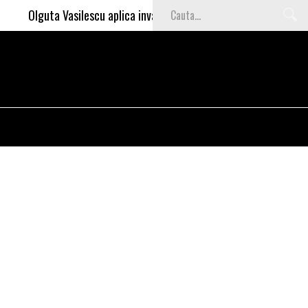
Olguta Vasilescu aplica invataturile lui Nea Marin: somajul mare 