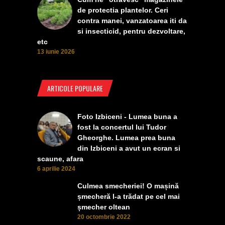
de protectia plantelor. Ceri
contra manei, vanzatoarea iti da
si insecticid, pentru dezvoltare,
etc
13 iunie 2026
ARTICOLE POPULARE
Foto Izbiceni - Lumea buna a
fost la concertul lui Tudor
Gheorghe. Lumea prea buna
din Izbiceni a avut un ecran si
scaune, afara
6 aprilie 2024
Culmea smecheriei! O mașină
șmecheră l-a trădat pe cel mai
șmecher oltean
20 octombrie 2022