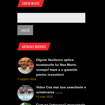
CAUTA IN SITE
ARTICOLE RECENTE
Olguta Vasilescu aplica
invataturile lui Nea Marin:
somajul mare e o garantie
pentru investitori
3 august 2026
Video Cea mai tare smecherie e
urmatoarea ........
14 iulie 2026
Cum ne "otravesc" magazinele