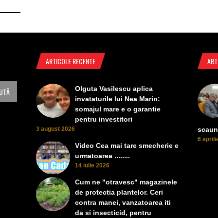
ARTICOLE RECENTE
ART
Olguta Vasilescu aplica
invataturile lui Nea Marin:
somajul mare e o garantie
pentru investitori
3 august 2026
scaun
6 april
Video Cea mai tare smecherie e
urmatoarea ........
14 iulie 2026
Cum ne "otravesc" magazinele
de protectia plantelor. Ceri
contra manei, vanzatoarea iti
da si insecticid, pentru