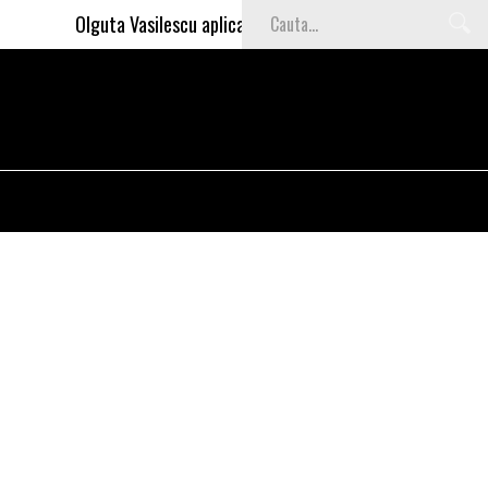
Olguta Vasilescu aplica invataturile lui Nea Marin: somajul m