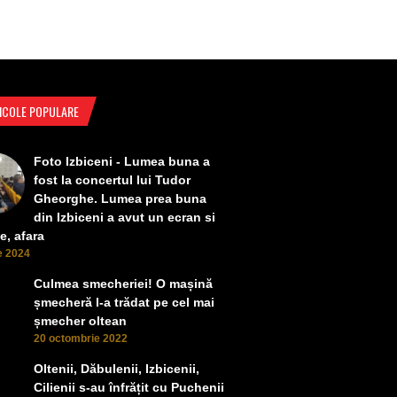
ICOLE POPULARE
Foto Izbiceni - Lumea buna a
fost la concertul lui Tudor
Gheorghe. Lumea prea buna
din Izbiceni a avut un ecran si
e, afara
ie 2024
Culmea smecheriei! O mașină
șmecheră l-a trădat pe cel mai
șmecher oltean
20 octombrie 2022
Oltenii, Dăbulenii, Izbicenii,
Cilienii s-au înfrățit cu Puchenii