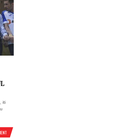
UL
 iti
cu
MENT