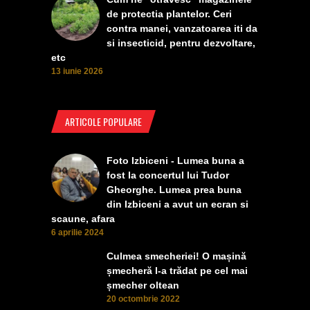
de protectia plantelor. Ceri
contra manei, vanzatoarea iti da
si insecticid, pentru dezvoltare,
etc
13 iunie 2026
ARTICOLE POPULARE
Foto Izbiceni - Lumea buna a
fost la concertul lui Tudor
Gheorghe. Lumea prea buna
din Izbiceni a avut un ecran si
scaune, afara
6 aprilie 2024
Culmea smecheriei! O mașină
șmecheră l-a trădat pe cel mai
șmecher oltean
20 octombrie 2022