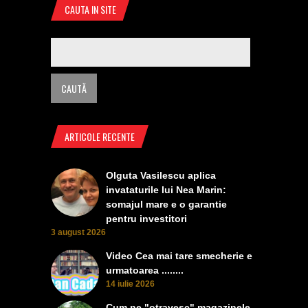
CAUTA IN SITE
ARTICOLE RECENTE
Olguta Vasilescu aplica
invataturile lui Nea Marin:
somajul mare e o garantie
pentru investitori
3 august 2026
Video Cea mai tare smecherie e
urmatoarea ........
14 iulie 2026
Cum ne "otravesc" magazinele