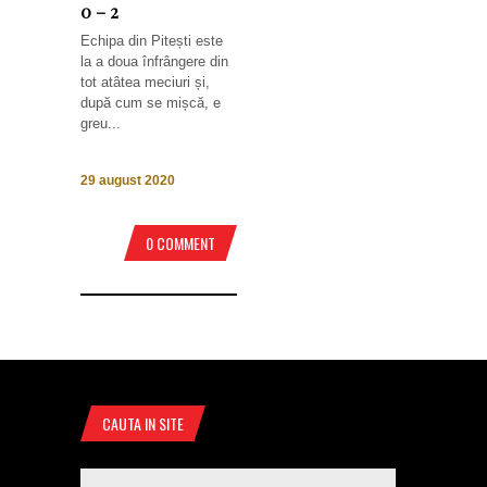
0 – 2
Echipa din Pitești este
la a doua înfrângere din
tot atâtea meciuri și,
după cum se mișcă, e
greu...
29 august 2020
0 COMMENT
CAUTA IN SITE