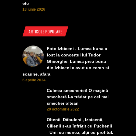
etc
13 iunie 2026
ARTICOLE POPULARE
Foto Izbiceni - Lumea buna a
fost la concertul lui Tudor
Gheorghe. Lumea prea buna
din Izbiceni a avut un ecran si
scaune, afara
6 aprilie 2024
Culmea smecheriei! O mașină
șmecheră l-a trădat pe cel mai
șmecher oltean
20 octombrie 2022
Oltenii, Dăbulenii, Izbicenii,
Cilienii s-au înfrățit cu Puchenii
- Unii cu munca, alții cu profitul.