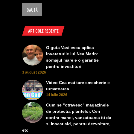
ARTICOLE RECENTE
Olguta Vasilescu aplica
invataturile lui Nea Marin:
somajul mare e o garantie
pentru investitori
3 august 2026
Video Cea mai tare smecherie e
urmatoarea ........
14 iulie 2026
Cum ne "otravesc" magazinele
de protectia plantelor. Ceri
contra manei, vanzatoarea iti da
si insecticid, pentru dezvoltare,
etc