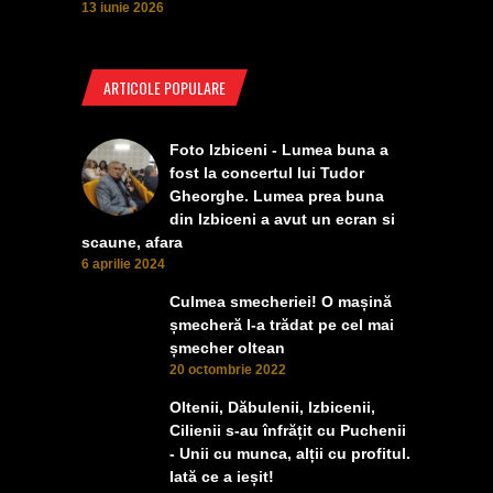
13 iunie 2026
ARTICOLE POPULARE
Foto Izbiceni - Lumea buna a
fost la concertul lui Tudor
Gheorghe. Lumea prea buna
din Izbiceni a avut un ecran si
scaune, afara
6 aprilie 2024
Culmea smecheriei! O mașină
șmecheră l-a trădat pe cel mai
șmecher oltean
20 octombrie 2022
Oltenii, Dăbulenii, Izbicenii,
Cilienii s-au înfrățit cu Puchenii
- Unii cu munca, alții cu profitul.
Iată ce a ieșit!