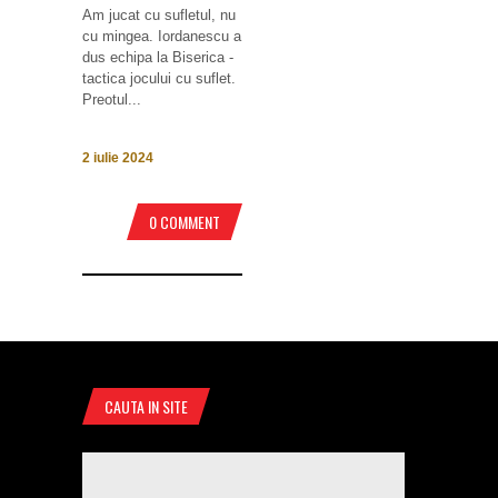
Am jucat cu sufletul, nu
cu mingea. Iordanescu a
dus echipa la Biserica -
tactica jocului cu suflet.
Preotul...
2 iulie 2024
0 COMMENT
CAUTA IN SITE