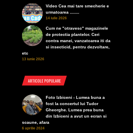
Video Cea mai tare smecherie e
urmatoarea ........
14 iulie 2026
Cum ne "otravesc" magazinele
de protectia plantelor. Ceri
contra manei, vanzatoarea iti da
si insecticid, pentru dezvoltare,
etc
13 iunie 2026
ARTICOLE POPULARE
Foto Izbiceni - Lumea buna a
fost la concertul lui Tudor
Gheorghe. Lumea prea buna
din Izbiceni a avut un ecran si
scaune, afara
6 aprilie 2024