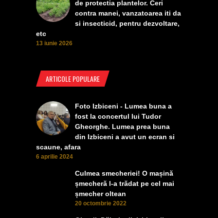
de protectia plantelor. Ceri
contra manei, vanzatoarea iti da
si insecticid, pentru dezvoltare,
etc
13 iunie 2026
ARTICOLE POPULARE
Foto Izbiceni - Lumea buna a
fost la concertul lui Tudor
Gheorghe. Lumea prea buna
din Izbiceni a avut un ecran si
scaune, afara
6 aprilie 2024
Culmea smecheriei! O mașină
șmecheră l-a trădat pe cel mai
șmecher oltean
20 octombrie 2022