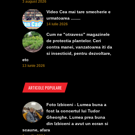
3 august 2026
Video Cea mai tare smecherie e
urmatoarea ........
14 iulie 2026
Cum ne "otravesc" magazinele
de protectia plantelor. Ceri
contra manei, vanzatoarea iti da
si insecticid, pentru dezvoltare,
etc
13 iunie 2026
ARTICOLE POPULARE
Foto Izbiceni - Lumea buna a
fost la concertul lui Tudor
Gheorghe. Lumea prea buna
din Izbiceni a avut un ecran si
scaune, afara