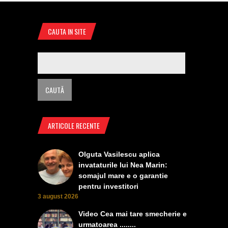
CAUTA IN SITE
ARTICOLE RECENTE
Olguta Vasilescu aplica
invataturile lui Nea Marin:
somajul mare e o garantie
pentru investitori
3 august 2026
Video Cea mai tare smecherie e
urmatoarea ........