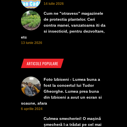
14 iulie 2026
Cum ne "otravesc" magazinele
de protectia plantelor. Ceri
contra manei, vanzatoarea iti da
si insecticid, pentru dezvoltare,
etc
13 iunie 2026
ARTICOLE POPULARE
Foto Izbiceni - Lumea buna a
fost la concertul lui Tudor
Gheorghe. Lumea prea buna
din Izbiceni a avut un ecran si
scaune, afara
6 aprilie 2024
Culmea smecheriei! O mașină
șmecheră l-a trădat pe cel mai