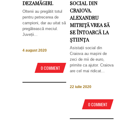
DEZAMĂGIRI.
SOCIAL DIN
CRAIOVA.
Oltenii au pregătit totul
ALEXANDRU
pentru petrecerea de
campioni, dar au uitat să
MITRIȚĂ VREA SĂ
pregătească meciul.
SE ÎNTOARCĂ LA
Juveții...
ȘTIINȚA
Asistații social din
4 august 2020
Craiova au mașini de
zeci de mii de euro,
primite ca ajutor. Craiova
0 COMMENT
are cel mai ridicat...
22 iulie 2020
0 COMMENT