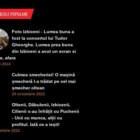
ICOLE POPULARE
Foto Izbiceni - Lumea buna a
fost la concertul lui Tudor
Gheorghe. Lumea prea buna
din Izbiceni a avut un ecran si
e, afara
ie 2024
Culmea smecheriei! O mașină
șmecheră l-a trădat pe cel mai
șmecher oltean
20 octombrie 2022
Oltenii, Dăbulenii, Izbicenii,
Cilienii s-au înfrățit cu Puchenii
- Unii cu munca, alții cu
profitul. Iată ce a ieșit!
ombrie 2022