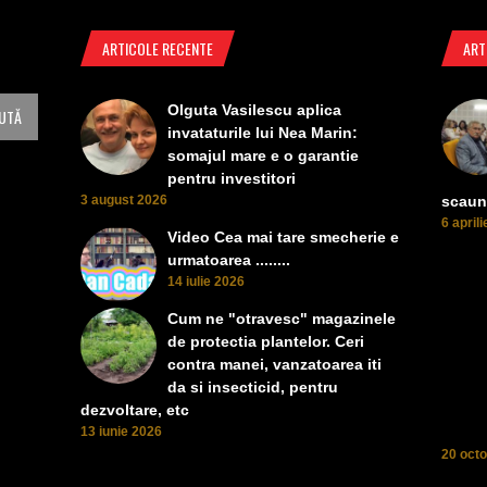
ARTICOLE RECENTE
ART
Olguta Vasilescu aplica
invataturile lui Nea Marin:
somajul mare e o garantie
pentru investitori
3 august 2026
scaun
6 april
Video Cea mai tare smecherie e
urmatoarea ........
14 iulie 2026
Cum ne "otravesc" magazinele
de protectia plantelor. Ceri
contra manei, vanzatoarea iti
da si insecticid, pentru
dezvoltare, etc
13 iunie 2026
20 oct