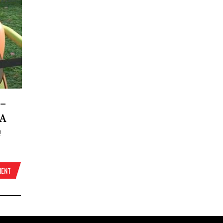
–
NA
!
MENT