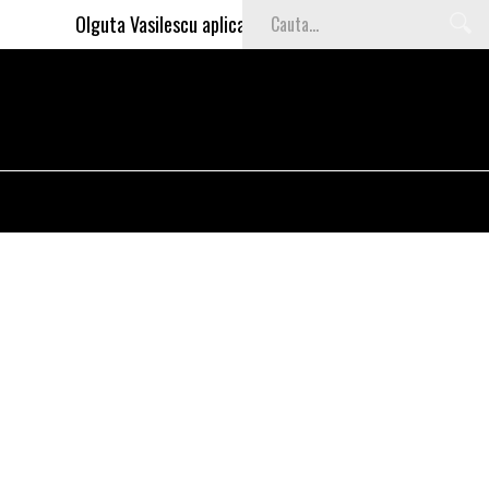
Olguta Vasilescu aplica invataturile lui Nea Marin: somajul 